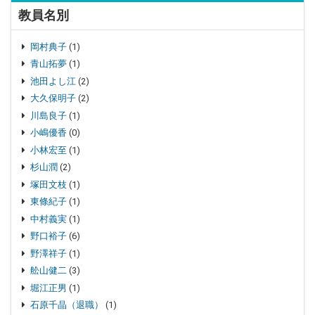
教員名別
岡村典子
(1)
青山拓夢
(1)
池田よし江
(2)
大久保明子
(2)
川島良子
(1)
小嶋優香
(0)
小林宏至
(1)
杉山潤
(2)
塚田文枝
(1)
東條紀子
(1)
中村義実
(1)
野口裕子
(6)
野澤祥子
(1)
舩山健二
(3)
堀江正男
(1)
石原千晶（退職）
(1)