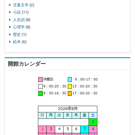
児童文学
(2)
小説
(11)
人生訓
(8)
心理学
(8)
歴史
(1)
絵本
(6)
開館カレンダー