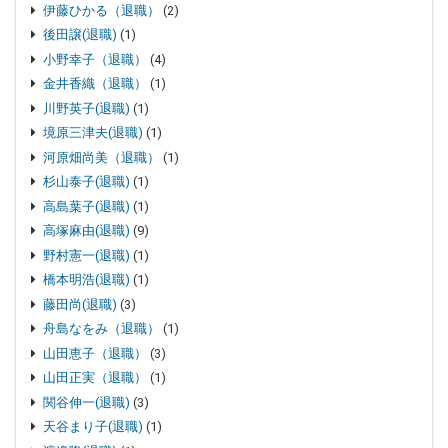
伊藤ひかる（退職）
(2)
後田譲(退職)
(1)
小野幸子（退職）
(4)
金井香織（退職）
(1)
川野英子(退職)
(1)
境原三津夫(退職)
(1)
河原畑尚美（退職）
(1)
杉山泰子(退職)
(1)
高島葉子(退職)
(1)
高塚麻由(退職)
(9)
野村憲一(退職)
(1)
橋本明浩(退職)
(1)
藤田尚(退職)
(3)
舟島なをみ（退職）
(1)
山田恵子（退職）
(3)
山田正実（退職）
(1)
関谷伸一(退職)
(3)
天谷まり子(退職)
(1)