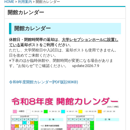
HOME
>
利用案内
> 開館カレンダー
開館カレンダー
開館カレンダー
休館日・閉館時間帯の返却は、
大学レセプションホールに設置し
ている
返却ポストをご利用ください
。
ただし、大学閉校日や入試日は、返却ポストも使用できません。
日を改めてご来館ください。
※下表のほか臨時休館や、閉館時間が変更になる場合がありま
す。”お知らせ”でご確認ください。 update:2026.7.9
令和8年度開館カレンダー[PDF版](283KB)