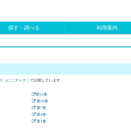
探す・調べる
利用案内
で公開しています
リ（にこナース）
第13巻
第10巻
第7巻
第4巻
第1巻