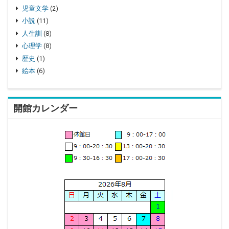
児童文学
(2)
小説
(11)
人生訓
(8)
心理学
(8)
歴史
(1)
絵本
(6)
開館カレンダー