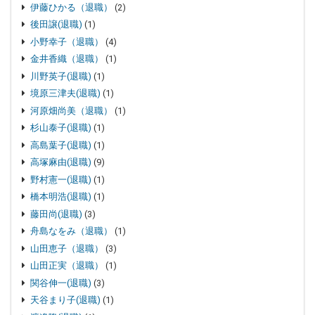
伊藤ひかる（退職）
(2)
後田譲(退職)
(1)
小野幸子（退職）
(4)
金井香織（退職）
(1)
川野英子(退職)
(1)
境原三津夫(退職)
(1)
河原畑尚美（退職）
(1)
杉山泰子(退職)
(1)
高島葉子(退職)
(1)
高塚麻由(退職)
(9)
野村憲一(退職)
(1)
橋本明浩(退職)
(1)
藤田尚(退職)
(3)
舟島なをみ（退職）
(1)
山田恵子（退職）
(3)
山田正実（退職）
(1)
関谷伸一(退職)
(3)
天谷まり子(退職)
(1)