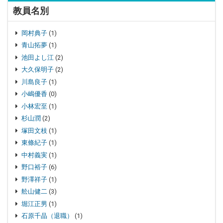
教員名別
岡村典子
(1)
青山拓夢
(1)
池田よし江
(2)
大久保明子
(2)
川島良子
(1)
小嶋優香
(0)
小林宏至
(1)
杉山潤
(2)
塚田文枝
(1)
東條紀子
(1)
中村義実
(1)
野口裕子
(6)
野澤祥子
(1)
舩山健二
(3)
堀江正男
(1)
石原千晶（退職）
(1)