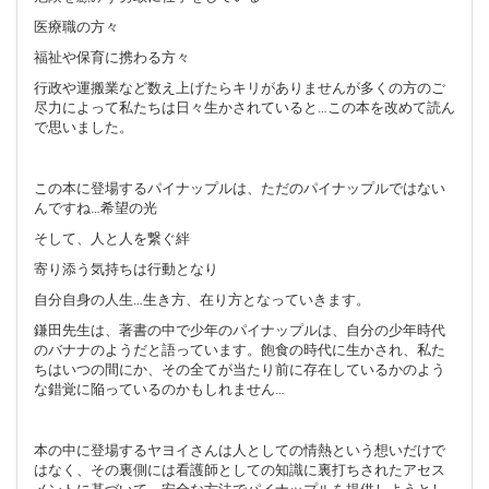
医療職の方々
福祉や保育に携わる方々
行政や運搬業など数え上げたらキリがありませんが多くの方のご
尽力によって私たちは日々生かされていると…この本を改めて読ん
で思いました。
この本に登場するパイナップルは、ただのパイナップルではない
んですね…希望の光
そして、人と人を繋ぐ絆
寄り添う気持ちは行動となり
自分自身の人生…生き方、在り方となっていきます。
鎌田先生は、著書の中で少年のパイナップルは、自分の少年時代
のバナナのようだと語っています。飽食の時代に生かされ、私た
ちはいつの間にか、その全てが当たり前に存在しているかのよう
な錯覚に陥っているのかもしれません…
本の中に登場するヤヨイさんは人としての情熱という想いだけで
はなく、その裏側には看護師としての知識に裏打ちされたアセス