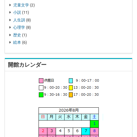
児童文学
(2)
小説
(11)
人生訓
(8)
心理学
(8)
歴史
(1)
絵本
(6)
開館カレンダー