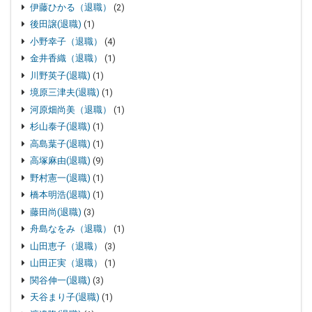
伊藤ひかる（退職）
(2)
後田譲(退職)
(1)
小野幸子（退職）
(4)
金井香織（退職）
(1)
川野英子(退職)
(1)
境原三津夫(退職)
(1)
河原畑尚美（退職）
(1)
杉山泰子(退職)
(1)
高島葉子(退職)
(1)
高塚麻由(退職)
(9)
野村憲一(退職)
(1)
橋本明浩(退職)
(1)
藤田尚(退職)
(3)
舟島なをみ（退職）
(1)
山田恵子（退職）
(3)
山田正実（退職）
(1)
関谷伸一(退職)
(3)
天谷まり子(退職)
(1)