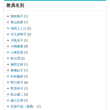
教員名別
岡村典子
(1)
青山拓夢
(1)
池田よし江
(2)
大久保明子
(2)
川島良子
(1)
小嶋優香
(0)
小林宏至
(1)
杉山潤
(2)
塚田文枝
(1)
東條紀子
(1)
中村義実
(1)
野口裕子
(6)
野澤祥子
(1)
舩山健二
(3)
堀江正男
(1)
石原千晶（退職）
(1)