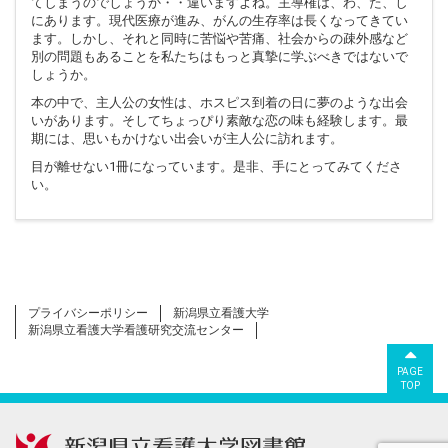
てしまうのでしょうか・・違いますよね。主導権は、わ、た、し
にあります。現代医療が進み、がんの生存率は長くなってきてい
ます。しかし、それと同時に苦悩や苦痛、社会からの疎外感など
別の問題もあることを私たちはもっと真摯に学ぶべきではないで
しょうか。
本の中で、主人公の女性は、ホスピス到着の日に夢のような出会
いがあります。そしてちょっぴり素敵な恋の味も経験します。最
期には、思いもかけない出会いが主人公に訪れます。
目が離せない1冊になっています。是非、手にとってみてくださ
い。
プライバシーポリシー
新潟県立看護大学
新潟県立看護大学看護研究交流センター
PAGE
TOP