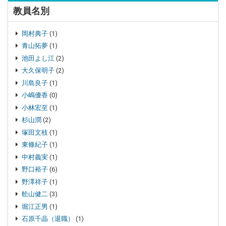
教員名別
岡村典子
(1)
青山拓夢
(1)
池田よし江
(2)
大久保明子
(2)
川島良子
(1)
小嶋優香
(0)
小林宏至
(1)
杉山潤
(2)
塚田文枝
(1)
東條紀子
(1)
中村義実
(1)
野口裕子
(6)
野澤祥子
(1)
舩山健二
(3)
堀江正男
(1)
石原千晶（退職）
(1)