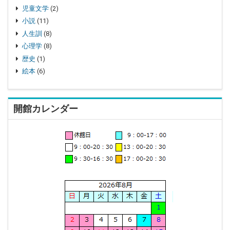
児童文学
(2)
小説
(11)
人生訓
(8)
心理学
(8)
歴史
(1)
絵本
(6)
開館カレンダー