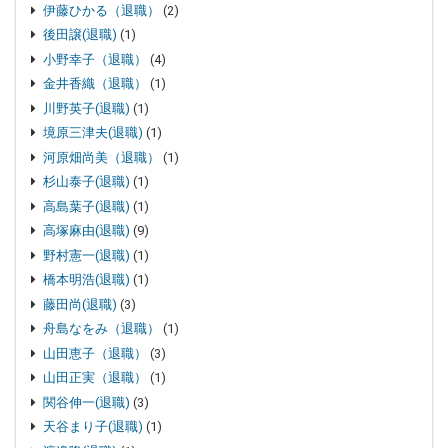
伊藤ひかる（退職）
(2)
後田譲(退職)
(1)
小野幸子（退職）
(4)
金井香織（退職）
(1)
川野英子(退職)
(1)
境原三津夫(退職)
(1)
河原畑尚美（退職）
(1)
杉山泰子(退職)
(1)
高島葉子(退職)
(1)
高塚麻由(退職)
(9)
野村憲一(退職)
(1)
橋本明浩(退職)
(1)
藤田尚(退職)
(3)
舟島なをみ（退職）
(1)
山田恵子（退職）
(3)
山田正実（退職）
(1)
関谷伸一(退職)
(3)
天谷まり子(退職)
(1)