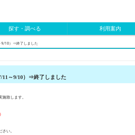
探す・調べる
利用案内
～9/10）⇒終了しました
11～9/10）⇒終了しました
実施致します。
水）
ださい。