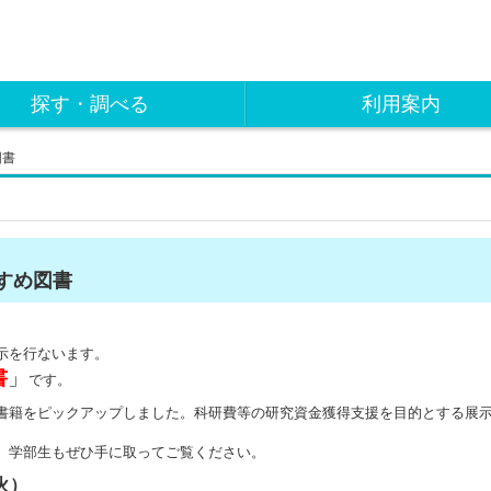
探す・調べる
利用案内
図書
すめ図書
示を行ないます。
書
」
です。
書籍をピックアップしました。科研費等の研究資金獲得支援を目的とする展
。学部生もぜひ手に取ってご覧ください。
火）