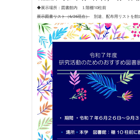
◆展示場所：図書館内 １階棚10柱前
展示図書リスト（6/26現在）
別途、配布用リストを館