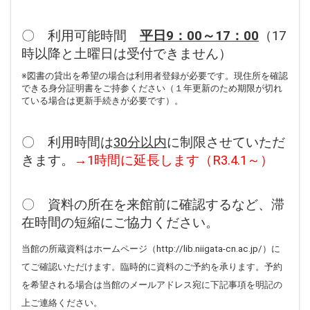
〇 利用可能時間
平日
9
：
00
～
17
：
00
（17
時以降と土曜日は受付できません）
※図書の貸出を希望の場合は利用者登録が必要です。現住所を確認
できる身分証明書をご持参ください（１年更新のため期限が切れ
ている場合は更新手続きが必要です）。
〇 利用時間は
30分以内
に制限させていただ
きます。
→1時間に延長します（R3.4.1～）
〇 資料の所在を来館前に確認するなど、滞
在時間の短縮にご協力ください。
当館の所蔵資料はホームページ（http://lib.niigata-cn.ac.jp/）に
てご確認いただけます。臨時的に資料のご予約を承ります。予約
を希望される場合は当館のメールアドレス宛に下記事項を明記の
上ご連絡ください。