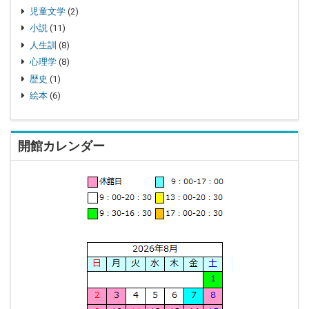
児童文学
(2)
小説
(11)
人生訓
(8)
心理学
(8)
歴史
(1)
絵本
(6)
開館カレンダー