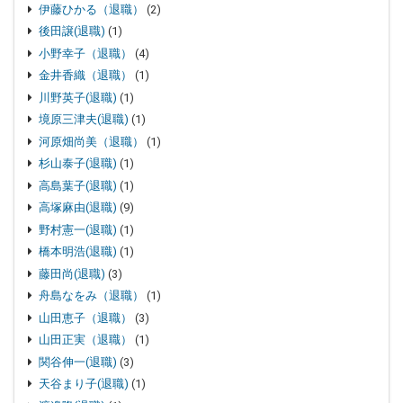
伊藤ひかる（退職）
(2)
後田譲(退職)
(1)
小野幸子（退職）
(4)
金井香織（退職）
(1)
川野英子(退職)
(1)
境原三津夫(退職)
(1)
河原畑尚美（退職）
(1)
杉山泰子(退職)
(1)
高島葉子(退職)
(1)
高塚麻由(退職)
(9)
野村憲一(退職)
(1)
橋本明浩(退職)
(1)
藤田尚(退職)
(3)
舟島なをみ（退職）
(1)
山田恵子（退職）
(3)
山田正実（退職）
(1)
関谷伸一(退職)
(3)
天谷まり子(退職)
(1)