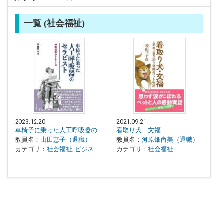
一覧 (社会福祉)
2023.12.20
2021.09.21
車椅子に乗った人工呼吸器のセラピスト 押富俊恵の5177日
看取り犬・文福
教員名：
山田恵子（退職）
教員名：
河原畑尚美（退職）
カテゴリ：
社会福祉
,
ビジネス・ノンフィクション
カテゴリ：
社会福祉