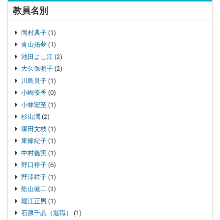
教員名別
岡村典子
(1)
青山拓夢
(1)
池田よし江
(2)
大久保明子
(2)
川島良子
(1)
小嶋優香
(0)
小林宏至
(1)
杉山潤
(2)
塚田文枝
(1)
東條紀子
(1)
中村義実
(1)
野口裕子
(6)
野澤祥子
(1)
舩山健二
(3)
堀江正男
(1)
石原千晶（退職）
(1)