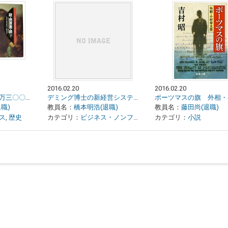
2016.02.20
2016.02.20
銃・病原菌・鉄 一万三〇〇〇年にわたる人類史の謎（上・下）
デミング博士の新経営システム論 産業・行政・教育のために
職)
教員名：
橋本明浩(退職)
教員名：
藤田尚(退職)
ス
,
歴史
カテゴリ：
ビジネス・ノンフィクション
カテゴリ：
小説