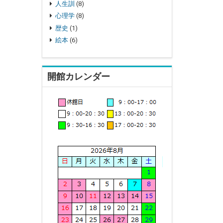
人生訓
(8)
心理学
(8)
歴史
(1)
絵本
(6)
開館カレンダー