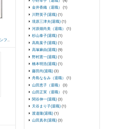
小野幸子（退職）
(4)
金井香織（退職）
(1)
川野英子(退職)
(1)
境原三津夫(退職)
(1)
河原畑尚美（退職）
(1)
杉山泰子(退職)
(1)
クション
,
絵本
高島葉子(退職)
(1)
高塚麻由(退職)
(9)
野村憲一(退職)
(1)
橋本明浩(退職)
(1)
藤田尚(退職)
(3)
舟島なをみ（退職）
(1)
山田恵子（退職）
(3)
山田正実（退職）
(1)
関谷伸一(退職)
(3)
天谷まり子(退職)
(1)
渡邉隆(退職)
(1)
山田真衣(退職)
(3)