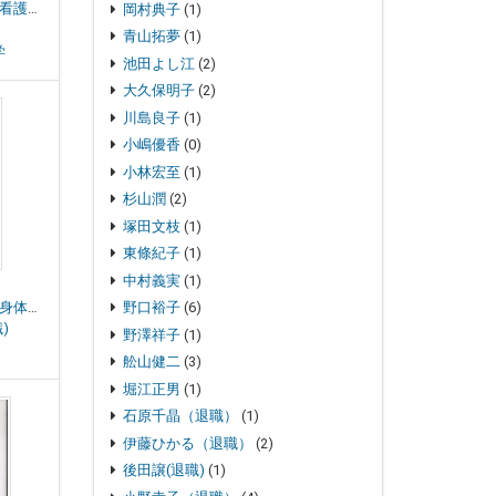
母性の心理社会的側面と看護ケア
岡村典子
(1)
青山拓夢
(1)
学
池田よし江
(2)
大久保明子
(2)
川島良子
(1)
小嶋優香
(0)
小林宏至
(1)
杉山潤
(2)
塚田文枝
(1)
東條紀子
(1)
中村義実
(1)
お産椅子への旅 ものと身体の歴史人類学
野口裕子
(6)
)
野澤祥子
(1)
舩山健二
(3)
堀江正男
(1)
石原千晶（退職）
(1)
伊藤ひかる（退職）
(2)
後田譲(退職)
(1)