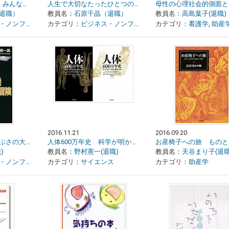
4コマですぐわかる みんなの防災ハンドブック
人生で大切なたったひとつのこと
退職）
教員名：
石原千晶（退職）
教員名：
高島葉子(退職)
ンフィクション
カテゴリ：
,
災害
ビジネス・ノンフィクション
カテゴリ：
,
人生訓
看護学
,
助産
2016.11.21
2016.09.20
小惑星探査機 はやぶさの大冒険
人体600万年史 科学が明かす進化・健康・疾病 上・下
)
教員名：
野村憲一(退職)
教員名：
天谷まり子(退職
ンフィクション
カテゴリ：
サイエンス
カテゴリ：
助産学