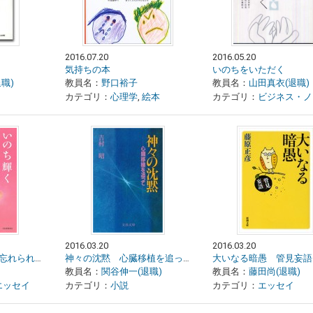
2016.07.20
2016.05.20
気持ちの本
いのちをいただく
職)
教員名：
野口裕子
教員名：
山田真衣(退職)
カテゴリ：
心理学
,
絵本
カテゴリ：
ビジネス・ノンフィ
2016.03.20
2016.03.20
いのち輝くいい話 忘れられない看護エピソード
神々の沈黙 心臓移植を追って
大いなる暗愚 管見妄語
教員名：
関谷伸一(退職)
教員名：
藤田尚(退職)
エッセイ
カテゴリ：
小説
カテゴリ：
エッセイ