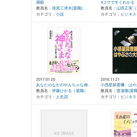
満願
教員名：
境原三津夫(退職)
教員名：
山田正実（
カテゴリ：
小説
カテゴリ：
ビジネス・ノ
2017.01.20
2016.11.21
あなたのなかのやんちゃな神さまとつきあう法
教員名：
伊藤ひかる（退職）
教員名：
渡邉隆(退職
カテゴリ：
人生訓
カテゴリ：
ビジネス・ノ