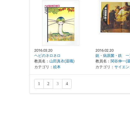
2016.03.20
2016.02.20
ヘビのネロネロ
教員名：
山田真衣(退職)
教員名：
関谷伸一(退
カテゴリ：
絵本
カテゴリ：
サイエン
1
2
3
4