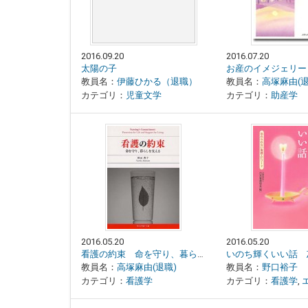
2016.09.20
2016.07.20
太陽の子
お産のイメジェリー
教員名：
伊藤ひかる（退職）
教員名：
高塚麻由(退
カテゴリ：
児童文学
カテゴリ：
助産学
2016.05.20
2016.05.20
看護の約束 命を守り、暮らしを支える
教員名：
高塚麻由(退職)
教員名：
野口裕子
カテゴリ：
看護学
カテゴリ：
看護学
,